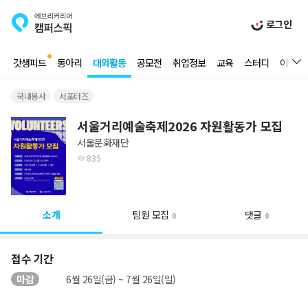
로그인
갓생피드
동아리
대외활동
공모전
취업정보
교육
스터디
이벤트
국내봉사
서포터즈
서울거리예술축제2026 자원활동가 모집
서울문화재단
835
소개
팀원 모집
댓글
0
0
접수 기간
마감
6월 26일(금) ~ 7월 26일(일)