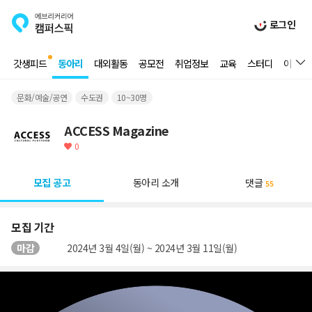
로그인
갓생피드
동아리
대외활동
공모전
취업정보
교육
스터디
이벤트
문화/예술/공연
수도권
10~30명
ACCESS Magazine
0
모집 공고
동아리 소개
댓글
55
모집 기간
마감
2024년 3월 4일(월) ~ 2024년 3월 11일(월)