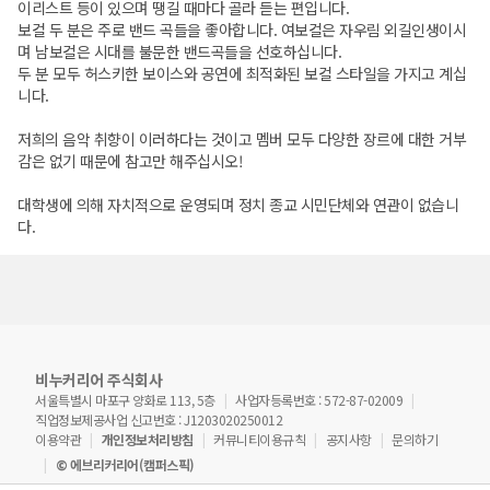
이리스트 등이 있으며 땡길 때마다 골라 듣는 편입니다.
보컬 두 분은 주로 밴드 곡들을 좋아합니다. 여보컬은 자우림 외길인생이시
며 남보컬은 시대를 불문한 밴드곡들을 선호하십니다.
두 분 모두 허스키한 보이스와 공연에 최적화된 보컬 스타일을 가지고 계십
니다.
저희의 음악 취향이 이러하다는 것이고 멤버 모두 다양한 장르에 대한 거부
감은 없기 때문에 참고만 해주십시오!
대학생에 의해 자치적으로 운영되며 정치 종교 시민단체와 연관이 없습니
다.
비누커리어 주식회사
서울특별시 마포구 양화로 113, 5층
사업자등록번호 : 572-87-02009
직업정보제공사업 신고번호 : J1203020250012
이용약관
개인정보처리방침
커뮤니티이용규칙
공지사항
문의하기
© 에브리커리어(캠퍼스픽)