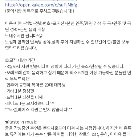
https://open.kakao.com/o/suTjMbfg
(문의사항 카톡으로 주셔도 괜찮습니다!)
이름+나이+성별+전화번호+포지션+본인 연주/공연 영상 두 곡+연주 및 공
연 경력+본인 음악 취향
보내주시면 됩니다!😘
보컬과 함께인 단톡방 공유,상의 후에 지원하신 주 일요일에 합/불합 모두
연락드리겠습니다.
🙊모집 대상/기간
-3월까지 지원 받습니다!!! 상황에 따라 기간 축소/연장될 수 있습니다.
-오래오래 같이 음악하고 싶기 때문에 최소 6개월 이상 가능하신 분들만 연
락 부탁드려요!
-합주와 공연에 목마른 20대 대학생
-기타 1분 정성껏
-드럼 1분 최선을 다해
-피아노 1분 모시겠습니다^^
**보컬,베이스 지원은 받지 않습니다!**
🐒taste in music
글을 작성중인 본인은 밴드사운드에 미쳐 사는 사람입니다. 하지만 제 유튜
브 뮤직에는 제가 손수 만든 아이돌, 다양한 장르의 ost, 윤하, 아이유 플레