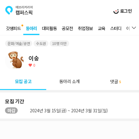
로그인
갓생피드
동아리
대외활동
공모전
취업정보
교육
스터디
이벤트
문화/예술/공연
수도권
10명 미만
이숭
0
모집 공고
동아리 소개
댓글
5
모집 기간
마감
2024년 3월 15일(금) ~ 2024년 3월 31일(일)