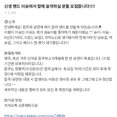
신생 밴드 이숭에서 함께 음악하실 분들 모집합니다!!!!
1,700
🐵소개
안녕하세요! 합주와 공연에 목이 말라 밴드를 만들게 되었습니다!🐣
이름이 이숭인 이유는 제가 원숭이를 좋아하기 때문이에요.^^ 숭이~이숭~
6인조(기타2, 드럼1, 보컬2, 피아노1)로 생각중이며 현재 야무진 남보컬, 여
보컬, 그리고 베이스 한 명이 대기중입니다!!!
🙈활동계획
매주, 혹은 격주 단위로 합주하고 6개월에 한 번 공연이 목표입니다. (시험
기간엔 유동적티비입니다.)
합주는 영통역(수인분당선) 합주실에서~ 토요일 저녁(시간은 회의 후에 확
정!)에 이뤄질 예정입니다.
합주/공연장 대관 시 발생되는 비용은 영수증 공유 후 그때그때 1/N 정산합
니다.~~
세부적인 내용은 멤버가 모두 모인 후 확정지을 계획입니다!
🙉지원 방법
카카오톡 오픈채팅으로
https://open.kakao.com/o/suTjMbfg