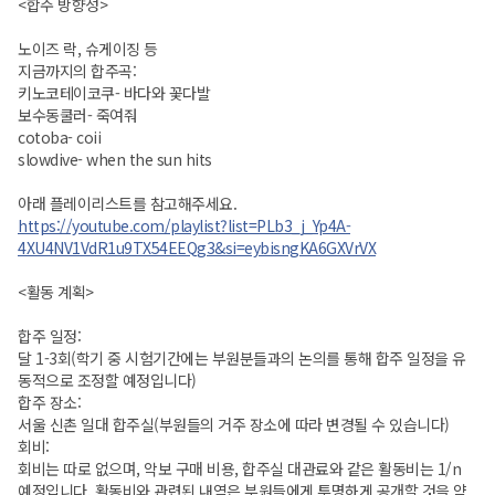
<합주 방향성>
노이즈 락, 슈게이징 등
지금까지의 합주곡:
키노코테이코쿠- 바다와 꽃다발
보수동쿨러- 죽여줘
cotoba- coii
slowdive- when the sun hits
아래 플레이리스트를 참고해주세요.
https://youtube.com/playlist?list=PLb3_j_Yp4A-
4XU4NV1VdR1u9TX54EEQg3&si=eybisngKA6GXVrVX
<활동 계획>
합주 일정:
달 1-3회(학기 중 시험기간에는 부원분들과의 논의를 통해 합주 일정을 유
동적으로 조정할 예정입니다)
합주 장소:
서울 신촌 일대 합주실(부원들의 거주 장소에 따라 변경될 수 있습니다)
회비:
회비는 따로 없으며, 악보 구매 비용, 합주실 대관료와 같은 활동비는 1/n
예정입니다. 활동비와 관련된 내역은 부원들에게 투명하게 공개할 것을 약