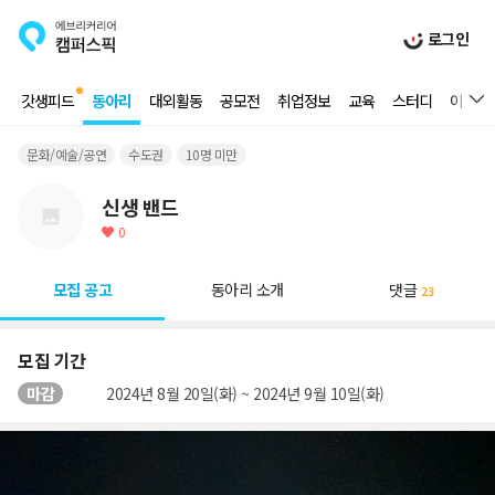
로그인
갓생피드
동아리
대외활동
공모전
취업정보
교육
스터디
이벤트
문화/예술/공연
수도권
10명 미만
신생 밴드
0
모집 공고
동아리 소개
댓글
23
모집 기간
마감
2024년 8월 20일(화) ~ 2024년 9월 10일(화)