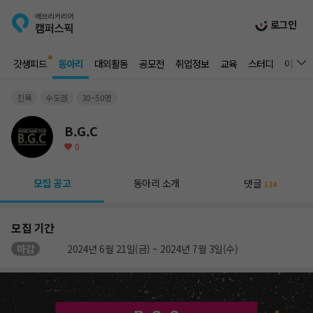
로그인
갓생피드
동아리
대외활동
공모전
취업정보
교육
스터디
이벤트
친목
수도권
30~50명
B.G.C
0
모집 공고
동아리 소개
댓글
124
모집 기간
마감
2024년 6월 21일(금) ~ 2024년 7월 3일(수)