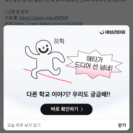
✓신청 및 문의
지원 폼:
https://naver.me/xf54f5iR
문의:
https://open.kakao.com/o/sk2Jafag
인스타그램: @bgc_2024
📣 친구와 함께 지원가능합니다. 많은 지원 부탁드립니다.
📣지원서로 합격여부가 결정되니 신중하고 솔직하게 써주시기 바랍니다!
비누커리어 주식회사
서울특별시 마포구 양화로 113, 5층
사업자등록번호 : 572-87-02009
직업정보제공사업 신고번호 : J1203020250012
이용약관
개인정보처리방침
커뮤니티이용규칙
공지사항
문의하기
© 에브리커리어(캠퍼스픽)
오늘 하루 보지 않기
닫기
스크랩
공유