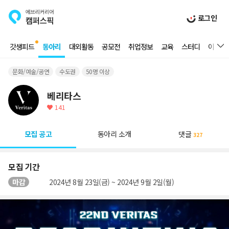
로그인
갓생피드
동아리
대외활동
공모전
취업정보
교육
스터디
이벤트
문화/예술/공연
수도권
50명 이상
베리타스
141
모집 공고
동아리 소개
댓글
327
모집 기간
마감
2024년 8월 23일(금) ~ 2024년 9월 2일(월)