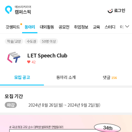
로그인
갓생피드
동아리
대외활동
공모전
취업정보
교육
스터디
이벤트
학술/교양
수도권
50명 이상
LET Speech Club
42
모집 공고
동아리 소개
댓글
156
모집 기간
마감
2024년 8월 26일(월) ~ 2024년 9월 2일(월)