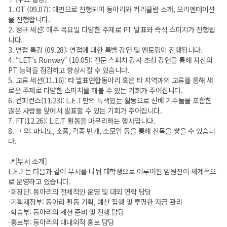
1. OT (09.07): 대면으로 진행되며 동아리와 커리큘럼 소개, 오리엔테이션
을 진행합니다.
2. 정규 세션: 매주 목요일 다양한 주제로 PT 발표와 즉석 스피치가 진행됩
니다.
3. 면접 특강 (09.28): 면접에 대한 특별 강연 및 멘토링이 진행됩니다.
4. “LET’s Runway” (10.05): 전문 스피치 강사 초청 강연을 통해 자신의
PT 능력을 점검하고 향상시킬 수 있습니다.
5. 교류 세션(11.16): 타 발표연합동아리 혹은 타 지역과의 교류를 통해 새
로운 주제로 다양한 스피치를 해볼 수 있는 기회가 주어집니다.
6. 컨퍼런스(11.23): L.E.T만의 특색있는 활동으로 선배 기수들을 포함한
많은 사람들 앞에서 발표할 수 있는 기회가 주어집니다.
7. FT(12.26): L.E.T 활동을 마무리하는 행사입니다.
8. 그 외: 마니또, 소풍, 각종 번개, 소모임 등을 통해 친목을 쌓을 수 있습니
다.
📍[부서 소개]
L.E.T는 다음과 같이 부서를 나눠 대학생으로 이루어진 임원진이 체계적으
로 운영하고 있습니다.
-회장단: 동아리의 전체적인 운영 및 대외 연락 담당
-기획재정부: 동아리 활동 기획, 예산 집행 및 투명한 자금 관리
-학습부: 동아리의 세션 준비 및 진행 담당
-홍보부: 동아리의 대내외적 홍보 담당