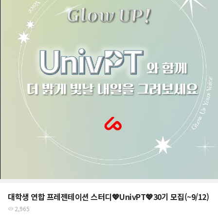
대학생 연합 프레젠테이션 스터디💖UnivPT💖30기 모집(~9/12)
2,965