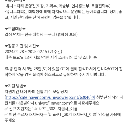
❤운영주체❤
-유니브피티 운영진(회장, 기획부, 학술부, 인사홍보부, 특별전략부)
-유니브피티는 대학생에 의해 자치적으로 운영되는 동아리입니다. 정치, 종
교, 시민단체와는 전혀 관련이 없음을 밝힙니다.
❤모집대상❤
열정 넘치는 전국 대학생 누구나 (휴학생 포함)
❤활동 기간 및 시간❤
2024.09.28 ~ 2025.02.15 (21주간)
매주 토요일 13시 서울/경인 지역 소재 강의실 및 스터디룸
❗️최종 합격 시 9월 28일(토)에 있을 OT에 필히 참석하셔야 합니다❗️OT에 참
석하지 않을 경우 합격이 취소되므로 유의하여 주시기 바랍니다.
❤지원 방법❤
지원기간 내에 카페 신입 기수 모집 공지
(
https://cafe.naver.com/univpowerpoint/63046)에
첨부된 양식의 지
원서를 다운받아서 univpt@naver.com으로 제출해주세요.
✅ 신규 지원자는 'UnivPT_30기 지원서_이름'
✅ 이전 수료자 재지원자는 'UnivPT_30기 재지원서_이름' 양식을 사용해
주세요.