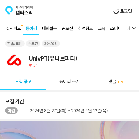
로그인
갓생피드
동아리
대외활동
공모전
취업정보
교육
스터디
이벤트
학술/교양
수도권
30~50명
UnivPT(유니브피티)
14
모집 공고
동아리 소개
댓글
119
모집 기간
마감
2024년 8월 27일(화) ~ 2024년 9월 12일(목)