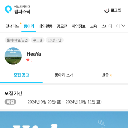
로그인
갓생피드
동아리
대외활동
공모전
취업정보
교육
스터디
이벤트
문화/예술/공연
수도권
10명 미만
HeaYa
0
모집 공고
동아리 소개
댓글
4
모집 기간
마감
2024년 9월 20일(금) ~ 2024년 10월 11일(금)