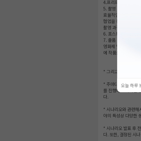
4.프리프로덕션 (2~3
5. 촬영 (2-4회차)
효율적인 촬영 진행 
협업을 통한 완성도 향
촬영 과정에서 발생하
6. 포스트 프로덕션
7. 출품 및 상영회
영화제 및 공모전 출품
에 작품을 출품하고 
* 그리고 자유롭게 하
* 주마다 세부 활동
오늘 하루 
를 진행하고 리허설 
다.
* 시나리오와 관련해
야의 특성상 다양한 
* 시나리오 발표 후
다. 또한, 결정된 시