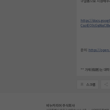
구글폼으로 지원해주
https://docs.goo
CsoIEQ3cGjd6qClB
문의:
https://open
** 가제(假題)는 대
스크랩
비누커리어 주식회사
서울특별시 마포구 양화로 113, 5층
사업자등록번호 : 5