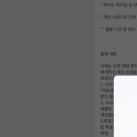
* 회비는 회의실 및 
* 개인 사정으로 인한
** 활동 기간 중 회
활동 내용
가제는 단편 영화 제
체계적인 제작 과정을
프로덕션, 출품 및 
1. 시나리오 개발 및 
*자유로운 시나리오 
한의 플롯, 주요 캐릭
2. 시나리오 발표
제출된 시나리오를 팀
개선점을 논의하며 
3.투표 및 선정
팀 투표를 통해 가장 
확정