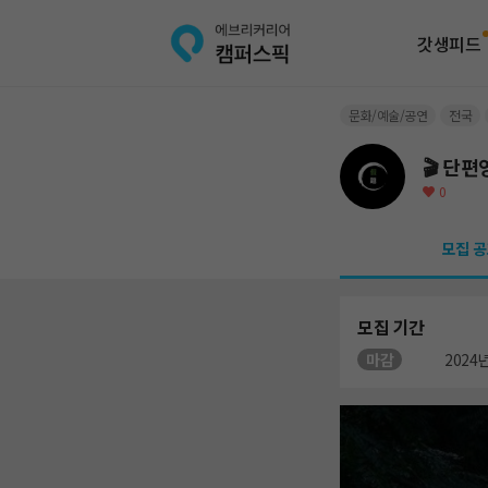
갓생피드
문화/예술/공연
전국
🎬 단편
0
모집 공
모집 기간
마감
2024년