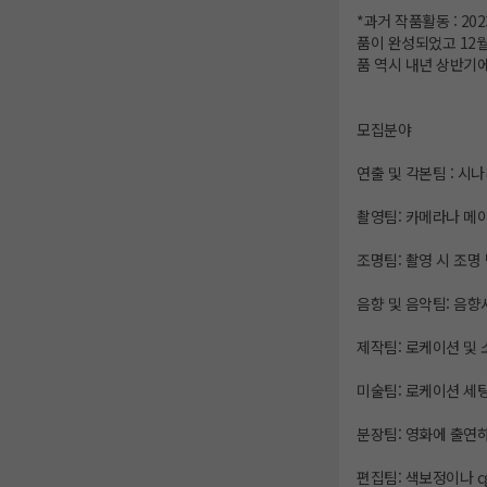
*과거 작품활동 : 2
품이 완성되었고 12
품 역시 내년 상반기
모집분야
연출 및 각본팀 : 시
촬영팀: 카메라나 메이
조명팀: 촬영 시 조명
음향 및 음악팀: 음향
제작팀: 로케이션 및 
미술팀: 로케이션 세팅
분장팀: 영화에 출연
편집팀: 색보정이나 c