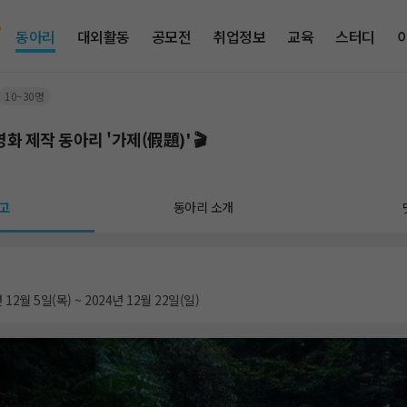
동아리
대외활동
공모전
취업정보
교육
스터디
10~30명
영화 제작 동아리 '가제(假題)' 🎬
고
동아리 소개
 12월 5일(목) ~ 2024년 12월 22일(일)