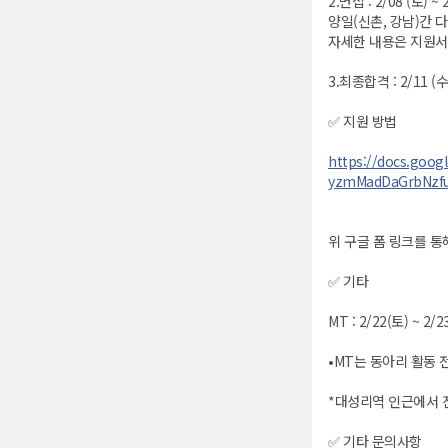
2.면접 : 2/08 (토) ~ 
양일(신촌, 강남)간 
자세한 내용은 지원서
3.최종합격 : 2/11
✅ 지원 방법
https://docs.goo
yzmMadDaGrbNzfuQ
위 구글 폼 링크를 통
✅ 기타
MT : 2/22(토) ~ 2/2
•MT는 동아리 활동
*대성리역 인근에서 
✅ 기타 문의사항