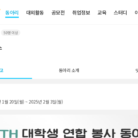
동아리
대외활동
공모전
취업정보
교육
스터디
50명 이상
스
고
동아리 소개
 1월 20일(월) ~ 2025년 2월 3일(월)