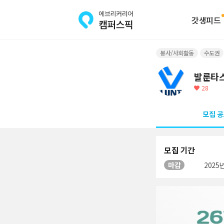
갓생피드
봉사/사회활동
수도권
발룬타
28
모집 공
모집 기간
마감
2025년