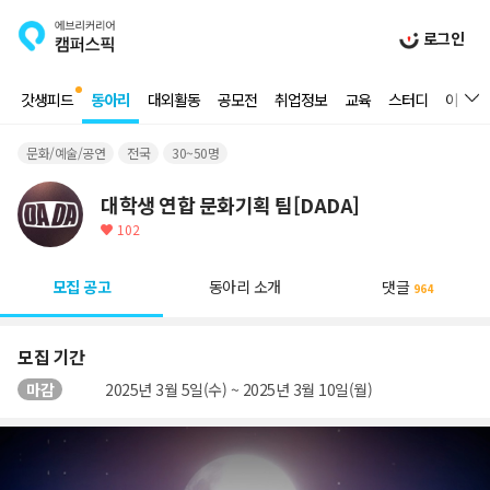
로그인
갓생피드
동아리
대외활동
공모전
취업정보
교육
스터디
이벤트
문화/예술/공연
전국
30~50명
대학생 연합 문화기획 팀[DADA]
102
모집 공고
동아리 소개
댓글
964
모집 기간
마감
2025년 3월 5일(수) ~ 2025년 3월 10일(월)