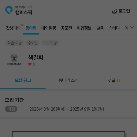
로그인
갓생피드
동아리
대외활동
공모전
취업정보
교육
스터디
이벤트
학술/교양
수도권
30~50명
책갈피
0
모집 공고
동아리 소개
댓글
37
모집 기간
마감
2025년 8월 26일(화) ~ 2025년 9월 1일(월)