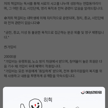
저희 책갈피는 독서를 통해 서로의 사고를 나누며 성장하는 연합동아리이
며, 그 어떤 종교, 시민단체, 영리 목적과 전혀 관련이 없음을 알려드립니다.
🚫저희 책갈피는 대학생에 의해 자치적으로 운영되며, 정치, 종교, 시민단체
와 전혀 관련이 없습니다🚫
*금전, 종교, 이성 등 불온한 목적으로 접근하는 분은 퇴출 및 영구 제명됩니
다.*
📕가입비
20000원
*가입비는 유령회원, 노쇼 방지 차원에서 받으며, 참여율이 높은 회원은 다
음 기수 때 가입비 우대 혜택이 적용됩니다.
*가입비는 모든 부원에게 '동일하게' 받으며, 전부 동아리원들의 복지를 위
해 사용하고 내용을 투명하게 공개함을 약속드립니다.
*모임 장소 : 서울 내 독서가 가능한 공간 어디든
*모임 일시 : 격주 토요일(2주에 1번)
*동아리 관련 문의 : 1:1 카톡 링크
https://open.kakao.com/o/sL1eq05g