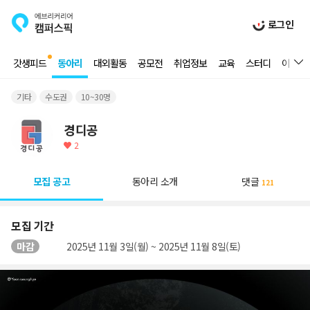
로그인
갓생피드
동아리
대외활동
공모전
취업정보
교육
스터디
이벤트
기타
수도권
10~30명
경디공
2
모집 공고
동아리 소개
댓글
121
모집 기간
마감
2025년 11월 3일(월) ~ 2025년 11월 8일(토)