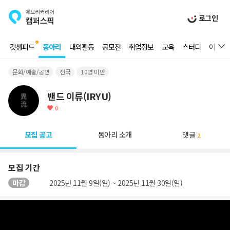
로그인
갓생피드
동아리
대외활동
공모전
취업정보
교육
스터디
이벤트
문화/예술/공연
전국
10명 미만
밴드 이류(IRYU)
0
모집 공고
동아리 소개
댓글
2
모집 기간
마감
2025년 11월 9일(일) ~ 2025년 11월 30일(일)