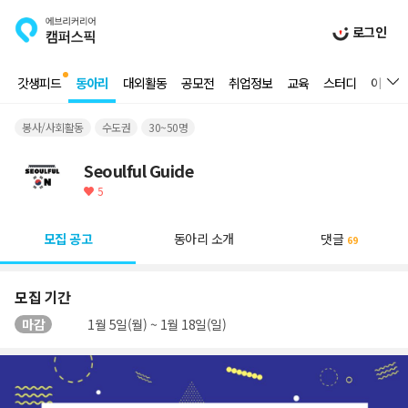
로그인
갓생피드
동아리
대외활동
공모전
취업정보
교육
스터디
이벤트
봉사/사회활동
수도권
30~50명
Seoulful Guide
5
모집 공고
동아리 소개
댓글
69
모집 기간
마감
1월 5일(월) ~ 1월 18일(일)