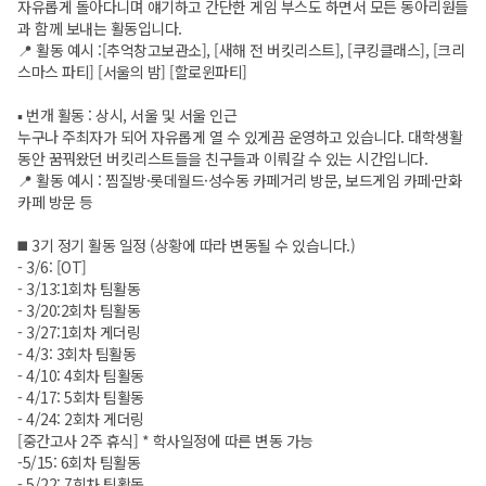
자유롭게 돌아다니며 얘기하고 간단한 게임 부스도 하면서 모든 동아리원들
과 함께 보내는 활동입니다.
📍 활동 예시 :[추억창고보관소], [새해 전 버킷리스트], [쿠킹클래스], [크리
스마스 파티] [서울의 밤] [할로윈파티]
▪️ 번개 활동 : 상시, 서울 및 서울 인근
누구나 주최자가 되어 자유롭게 열 수 있게끔 운영하고 있습니다. 대학생활
동안 꿈꿔왔던 버킷리스트들을 친구들과 이뤄갈 수 있는 시간입니다.
📍 활동 예시 : 찜질방·롯데월드·성수동 카페거리 방문, 보드게임 카페·만화
카페 방문 등
◼️ 3기 정기 활동 일정 (상황에 따라 변동될 수 있습니다.)
- 3/6: [OT]
- 3/13:1회차 팀활동
- 3/20:2회차 팀활동
- 3/27:1회차 게더링
- 4/3: 3회차 팀활동
- 4/10: 4회차 팀활동
- 4/17: 5회차 팀활동
- 4/24: 2회차 게더링
[중간고사 2주 휴식] * 학사일정에 따른 변동 가능
-5/15: 6회차 팀활동
- 5/22: 7회차 팀활동