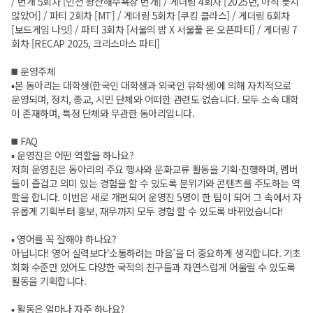
/ 번개 5회차 [인천 왕산해수욕장 번개] / 게더링 4회차 [2025년, 아직 늦지
않았어] / 파티 2회차 [MT] / 게더링 5회차 [쿠킹 클라스] / 게더링 6회차
[보드게임 나잇] / 파티 3회차 [서울의 밤 X 서울풀 온 오픈파티] / 게더링 7
회차 [RECAP 2025, 크리스마스 파티]
◼️ 운영주체
▪️본 동아리는 대학생(한국인 대학생과 외국인 유학생)에 의해 자치적으로
운영되며, 정치, 종교, 시민 단체와 어떠한 관련도 없습니다. 모두 소속 대학
이 존재하며, 특정 단체와 무관한 동아리입니다.
◼️ FAQ
▪️ 운영진은 어떤 역할을 하나요?
저희 운영진은 동아리의 주요 행사와 문화교류 활동을 기획·진행하며, 멤버
들이 즐겁고 의미 있는 경험을 할 수 있도록 분위기와 콘텐츠를 주도하는 역
할을 합니다. 이번은 새로 개편되어 운영진 5명이 한 팀이 되어 그 속에서 자
유롭게 기획부터 홍보, 재무까지 모두 경험 할 수 있도록 바뀌었습니다!
▪️ 영어를 꼭 잘해야 하나요?
아닙니다! 영어 실력보다‘소통하려는 마음’을 더 중요하게 생각합니다. 기초
회화 수준만 있어도 다양한 국적의 친구들과 자연스럽게 어울릴 수 있도록
활동을 기획합니다.
▪️ 활동은 얼마나 자주 하나요?