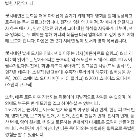
별한 시간입니다.
🎥시네연은 문학을 더욱 다채롭게 즐기기 위해 책과 영화를 함께 감상하고
토론하는 독서 프로그램입니다. 원작과 영화의 차이점, 각 매체가 전달하고
자 하는 메시지, 인상 깊었던 장면과 그에 대한 해석을 자유롭게 나누며, 책
과 영화라는 두 매체를 통해 하나의 작품을 더욱 입체적이고 깊이 있게 이해
해 보고자 합니다. 다음은 25-2기 시네연 발제 도서와 영화 목록입니다.
🎥시네연 발제 도서와 영화: 책 읽어주는 남자(베른하르트 슐링크) & 더 리
터 : 책 읽어주는 남자(스티븐 돌드리), 엑스(도널드 E. 웨스트레이크) & 어
쩔수가없다(박찬욱), 화염(와즈디 무아와드) & 그을린 사랑(드뇌 빌뇌브),
헛간을 태우다- 소설집 [반딧불이] 수록작 (무라카미 하루키) & 버닝(이창
동), 2001 스페이스 오디세이(아서 C. 클라크) & 2001 스페이스 오디세이
(스탠리 큐브릭)
또한, 매주 토론 이후 진행되는 뒤풀이에 자발적으로 참여할 수 있으며, 이
외에도 누구든 번개 모임을 열고 참여하실 수 있습니다.
25-2기에는 높아지는 야구의 인기와 함께 야구장 직관 번개, 한강 피크닉 번
개, 영화 번개, 보드게임 번개, 시 번개, 끈갈피 만들기 번개, 전시회 번개, 등
산 번개, 영어 원서로 책 읽고 토론하는 번개까지 다채로운 모임이 만들어졌
습니다. 수대연에 가입하신다면 다른 동아리와는 차별화된 활동으로 특별한
경험을 할 수 있습니다.