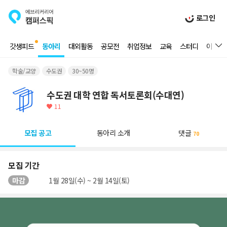
로그인
갓생피드
동아리
대외활동
공모전
취업정보
교육
스터디
이벤트
학술/교양
수도권
30~50명
수도권 대학 연합 독서토론회(수대연)
11
모집 공고
동아리 소개
댓글
70
모집 기간
마감
1월 28일(수) ~ 2월 14일(토)