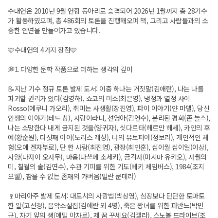
수대연은 2010년 9월 연합 동아리로 승격되어 2026년 1월까지 총 28기수
가 활동하였으며, 총 486회의 토론을 진행해오며 책, 그리고 사람들과의 소
중한 인연을 만들어가고 있습니다.
🩵수대연의 4가지 장점🩵
💭1. 다양한 문학 작품으로 더하는 생각의 깊이
📝지난 기수 정규 토론 발제 도서: 이중 하나는 거짓말(김애란), 나는 나를
파괴할 권리가 있다(김영하), 쇼코의 미소(최은영), 냉정과 열정 사이
Rosso(에쿠니 가오리), 취미는 사생활(장진영), 파이 이야기(얀 마텔), 당신
인생의 이야기(테드 창), 사랑이라니, 선영아(김연수), 분리된 평화(존 놀스),
나는 소망한다 내게 금지된 것을(양귀자), 싯다르타(헤르만 헤세), 카인의 후
예(황순원), 다섯째 아이(도리스 레싱), 너의 유토피아(정보라), 개인적인 체
험(오에 겐자부로), 단 한 사람(최진영), 광장(최인훈), 십이월 십이일(이상),
사양(다자이 오사무), 마음(나쓰메 소세키), 금각사(미시마 유키오), 사월의
미, 칠월의 솔(김연수), 수관 기피를 위한 기도(베키 체임버스), 1984(조지
오웰), 참을 수 없는 존재의 가벼움(밀란 쿤데라)
🍷마리아주 발제 도서: 대도시의 사랑법(박상영), 심장보다 단단한 토마토
한 알(고선경), 음악소설집(김애란 외 4명), 죽은 왕녀를 위한 파반느(박민
규), 자기 앞의 생(에밀 아자르), 제 꿈 꾸세요(김멜라), 스노볼 드라이브(조