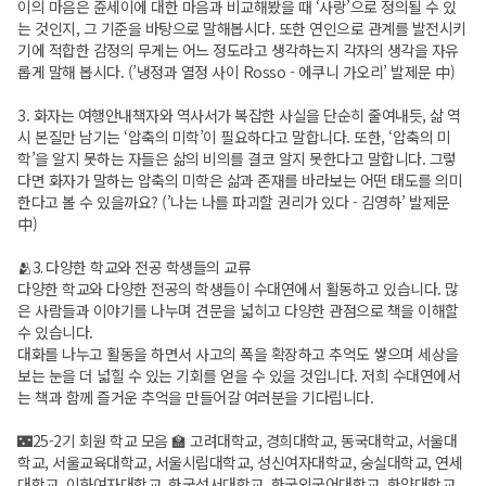
이의 마음은 쥰세이에 대한 마음과 비교해봤을 때 ‘사랑’으로 정의될 수 있
는 것인지, 그 기준을 바탕으로 말해봅시다. 또한 연인으로 관계를 발전시키
기에 적합한 감정의 무게는 어느 정도라고 생각하는지 각자의 생각을 자유
롭게 말해 봅시다. (’냉정과 열정 사이 Rosso - 에쿠니 가오리’ 발제문 中)
3. 화자는 여행안내책자와 역사서가 복잡한 사실을 단순히 줄여내듯, 삶 역
시 본질만 남기는 ‘압축의 미학’이 필요하다고 말합니다. 또한, ‘압축의 미
학’을 알지 못하는 자들은 삶의 비의를 결코 알지 못한다고 말합니다. 그렇
다면 화자가 말하는 압축의 미학은 삶과 존재를 바라보는 어떤 태도를 의미
한다고 볼 수 있을까요? (’나는 나를 파괴할 권리가 있다 - 김영하’ 발제문
中)
🫂3. 다양한 학교와 전공 학생들의 교류
다양한 학교와 다양한 전공의 학생들이 수대연에서 활동하고 있습니다. 많
은 사람들과 이야기를 나누며 견문을 넓히고 다양한 관점으로 책을 이해할
수 있습니다.
대화를 나누고 활동을 하면서 사고의 폭을 확장하고 추억도 쌓으며 세상을
보는 눈을 더 넓힐 수 있는 기회를 얻을 수 있을 것입니다. 저희 수대연에서
는 책과 함께 즐거운 추억을 만들어갈 여러분을 기다립니다.
🌃25-2기 회원 학교 모음 🏫 고려대학교, 경희대학교, 동국대학교, 서울대
학교, 서울교육대학교, 서울시립대학교, 성신여자대학교, 숭실대학교, 연세
대학교, 이화여자대학교, 한국성서대학교, 한국외국어대학교, 한양대학교,