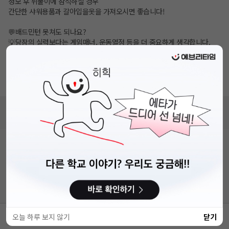
정모 후 뒤풀이에 참석하실 경우
간단한 샤워용품과 갈아입을옷을 가져오시면 좋습니다!
💬배드민턴 못쳐도 되나요?
💡당장의 실력보다는 게임매너, 운동열정 등을 더 중요하게 생각합니다.
배드민턴을 좋아하시고, 열심히 재미있게 뛰신다면 괜찮습니다!
하지만 룰을 모르신다거나 멤버들과 게임진행이 어렵다면
RV활동과 외부 개인레슨을 따로 병행하시길 권해드리는 경우는 있습니다.
(저희가 레슨을 진행하지는 않습니다)
비누커리어 주식회사
서울특별시 마포구 양화로 113, 5층
사업자등록번호 : 572-87-02009
직업정보제공사업 신고번호 : J1203020250012
이용약관
개인정보처리방침
커뮤니티이용규칙
공지사항
문의하기
© 에브리커리어(캠퍼스픽)
오늘 하루 보지 않기
닫기
스크랩
공유