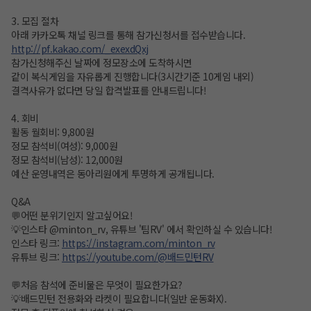
3. 모집 절차
아래 카카오톡 채널 링크를 통해 참가신청서를 접수받습니다.
http://pf.kakao.com/_exexdQxj
참가신청해주신 날짜에 정모장소에 도착하시면
같이 복식게임을 자유롭게 진행합니다(3시간기준 10게임 내외)
결격사유가 없다면 당일 합격발표를 안내드립니다!
4. 회비
활동 월회비: 9,800원
정모 참석비(여성): 9,000원
정모 참석비(남성): 12,000원
예산 운영내역은 동아리원에게 투명하게 공개됩니다.
Q&A
💬어떤 분위기인지 알고싶어요!
💡인스타 @minton_rv, 유튜브 '팀RV' 에서 확인하실 수 있습니다!
인스타 링크:
https://instagram.com/minton_rv
유튜브 링크:
https://youtube.com/@배드민턴RV
💬처음 참석에 준비물은 무엇이 필요한가요?
💡배드민턴 전용화와 라켓이 필요합니다(일반 운동화X).