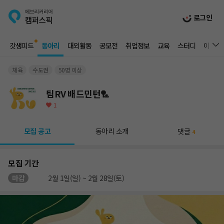
로그인
갓생피드
동아리
대외활동
공모전
취업정보
교육
스터디
이벤트
체육
수도권
50명 이상
팀RV 배드민턴🏸
1
모집 공고
동아리 소개
댓글
4
모집 기간
마감
2월 1일(일) ~ 2월 28일(토)