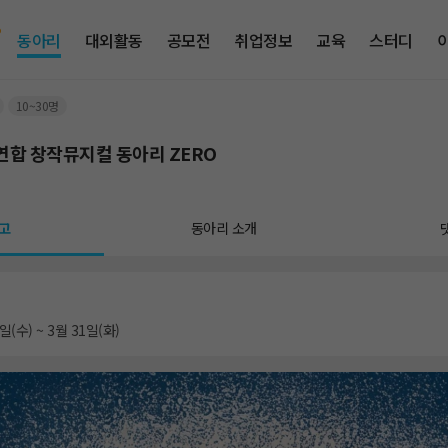
동아리
대외활동
공모전
취업정보
교육
스터디
10~30명
연합 창작뮤지컬 동아리 ZERO
고
동아리 소개
일(수) ~ 3월 31일(화)