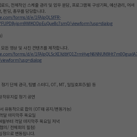
및 업로드, 전체적인 스케줄 관리 및 업무 분담, 프로그램북 구성기획, 예산관리, 어셔
, 펀딩, 총무를 담당합니다.
le.com/forms/d/e/1FAIpQLSfFR-
5YFUPD8yipm9WIKODpEuQue8c7smQ/viewform?usp=dialog
)
 모든 영상 및 사진 컨텐츠를 제작합니다.
gle.com/forms/d/e/1FAIpQLScXEXdbYQ1ZrmHvgN6NNUN9Ht7m0OguxIA
iewform?usp=dialog
뮤지컬 정기 단체 관극, 팀별 스터디, OT, MT, 일일호프(5월) 등
1 : 창작뮤지컬 정기 공연
에서 유동적으로 합의 (OT때 공지/변동가능)
터 격달 마지막주 목요일
 : 4월부터 격달 마지막주 목요일 저녁
 협의/ 전체회의 필참)
 일정으로 변동됩니다.