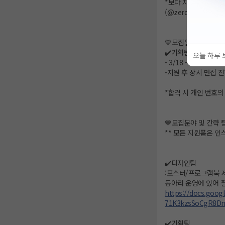
*보다 자세한 활동내
(@zero_0_0musica
💙모집일정💙
✔️기획팀 / 영상팀 /
오늘 하루 
- 3/18 ~ 3/31 까지
-지원 후 상시 면접 
*합격 시 개인 번호의
💙모집분야 및 간략 
** 모든 지원폼은 인
✔️디자인팀
:포스터/프로그램북 제
동아리 운영에 있어 
https://docs.goog
71K3kzsSoCgR8Dn
✔️기획팀