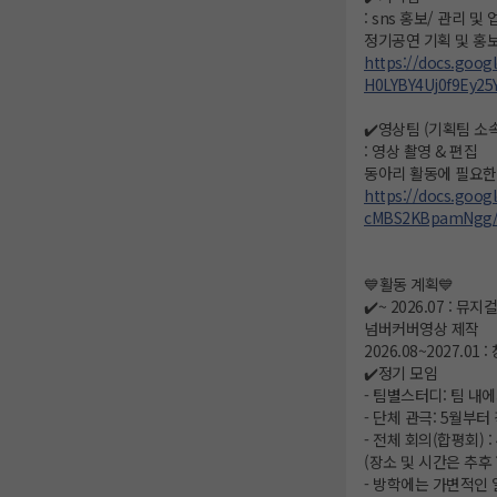
: sns 홍보/ 관리 
정기공연 기획 및 홍보
https://docs.goog
H0LYBY4Uj0f9Ey2
✔️영상팀 (기획팀 소속
: 영상 촬영 & 편집
동아리 활동에 필요한
https://docs.goo
cMBS2KBpamNgg/v
💙활동 계획💙
✔️~ 2026.07 : 
넘버커버영상 제작
2026.08~2027.0
✔️정기 모임
- 팀별스터디: 팀 내
- 단체 관극: 5월부
- 전체 회의(합평회)
(장소 및 시간은 추후
- 방학에는 가변적인