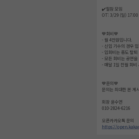
✔️필참 모임
OT: 3/29 (일) 17:
💙회비💙
- 월 4만원입니다.
- 신입 기수의 경우 
- 입회비는 중도 탈퇴
- 모든 회비는 공연을
- 매달 1일 전월 회
💙문의💙
문의는 최대한 본 게
회장 윤수연
010-2824-6216
오픈카카오톡 문의
https://open.kak