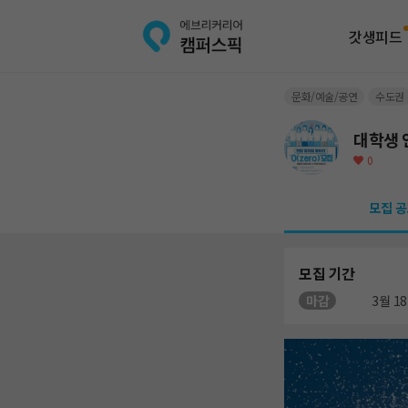
갓생피드
문화/예술/공연
수도권
대학생 
0
모집 공
모집 기간
마감
3월 18