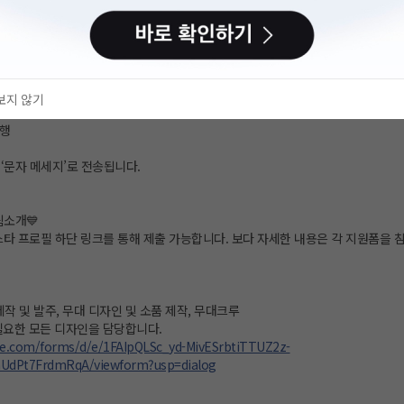
역은 공식 인스타를 확인해주세요.
l)
 디자인팀
보지 않기
 모집
진행
 ‘문자 메세지’로 전송됩니다.
팀소개💙
스타 프로필 하단 링크를 통해 제출 가능합니다. 보다 자세한 내용은 각 지원폼을 
작 및 발주, 무대 디자인 및 소품 제작, 무대크루
필요한 모든 디자인을 담당합니다.
le.com/forms/d/e/1FAIpQLSc_yd-MivESrbtiTTUZ2z-
UdPt7FrdmRqA/viewform?usp=dialog