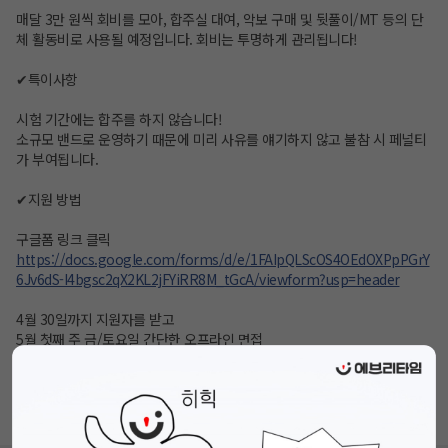
매달 3만 원씩 회비를 모아, 합주실 대여, 악보 구매 및 뒷풀이/MT 등의 단
체 활동비로 사용될 예정입니다. 회비는 투명하게 관리됩니다!
✔특이사항
시험 기간에는 합주를 하지 않습니다!
소규모 밴드로 운영하기 때문에 미리 사유를 얘기하지 않고 불참 시 페널티
가 부여됩니다.
✔지원 방법
구글폼 링크 클릭
https://docs.google.com/forms/d/e/1FAIpQLScOS4OEdOXPpPGrY
6Jv6dS-I4bgsc2qX2KL2jFYiRR8M_tGcA/viewform?usp=header
4월 30일까지 지원자를 받고
5월 첫째 주 금/토요일 간단한 오프라인 면접
✔문의
https://open.kakao.com/o/sSX2xkoi