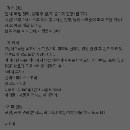
- 정기 연습
일시: 매월 첫째, 셋째 주 금/토 중 1회 진행 (월 2회)
시간: 오후 4시 ~ 오후 6시 (총 2시간 진행, 팀원 스케줄에 따라 조율 가능)
장소: 혜화 애플 합주실
합주 종료 후 인근에서 뒷풀이 진행
- 곡 커버
2달에 2곡을 목표로 두고 있으며 마지막 날에는 영상 촬영 후 밴드 SNS 및
유튜브에 업로드할 예정입니다.
마이너한 곡은 커버하지 않을 예정이며 쉬운 난이도의 인디밴드, 브릿팝, J-
POP 장르의 곡을 커버할 예정입니다.
<예시 후보>
델리스파이스 - 고백
한로로 - 입춘
Oasis - Champagne Supernova
아이묭 - 사랑을 전하고 싶다던가
- 기타 활동
공연, 공연 관람(콘서트, 락 페스티벌), 여름/겨울 친목 도모 MT
✔회비