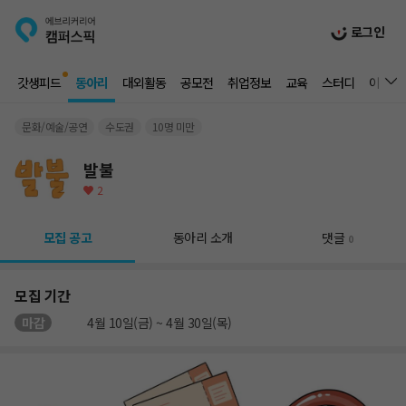
로그인
갓생피드
동아리
대외활동
공모전
취업정보
교육
스터디
이벤트
문화/예술/공연
수도권
10명 미만
발불
2
모집 공고
동아리 소개
댓글
0
모집 기간
마감
4월 10일(금) ~ 4월 30일(목)