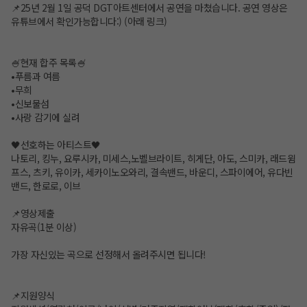
📌25년 2월 1일 공덕 DGT아트센터에서 공연을 마쳤습니다. 공연 영상은
유튜브에서 확인가능합니다:) (아래 링크)
🍧현재 합주 목록🍧
•푸름과 여름
•무희
•신보물섬
•사랑 감기에 실려
🖤선호하는 아티스트🖤
나토리, 킹누, 요루시카, 미세스,노벨브라이트, 히게단, 아도, 스미카, 래드윔
프스, 츠키, 유이카, 세카이노오와리, 결속밴드, 바운디, 스파이에어, 유다빈
밴드, 한로로, 이브
📌영상제출
자유곡(1분 이상)
가장 자신있는 곡으로 선정해서 올려주시면 됩니다!
📌지원양식