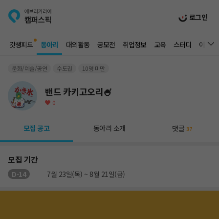
로그인
갓생피드
동아리
대외활동
공모전
취업정보
교육
스터디
이벤트
문화/예술/공연
수도권
10명 미만
밴드 카키고오리🍧
0
모집 공고
동아리 소개
댓글
37
모집 기간
D-14
7월 23일(목) ~ 8월 21일(금)