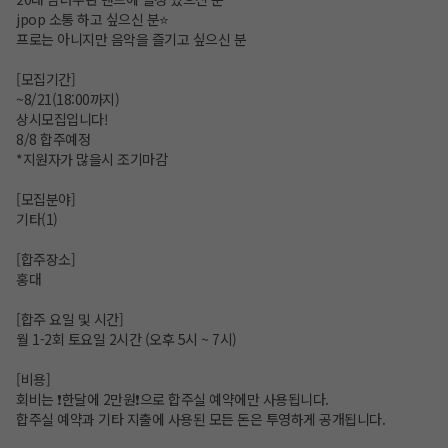
jpop 소통 하고 싶으신 분⭐️
프로는 아니지만 음악을 즐기고 싶으신 분
[모집기간]
~8/21(18:00까지)
상시모집입니다!
8/8 합주예정
*지원자가 많을시 조기마감
[모집분야]
기타(1)
[합주장소]
홍대
[합주 요일 및 시간]
월 1-2회 토요일 2시간 (오후 5시 ~ 7시)
[비용]
회비는 ❗️한달에 2만원❗️으로 합주실 예약에만 사용됩니다.
합주실 예약과 기타 지출에 사용된 모든 돈은 투영하게 공개됩니다.