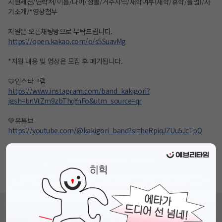
지원세션/연락처/이름/나이/성별/거주지역/재학여부(재학/휴학/졸업)/자
기소개/*영상첨부
지원은 오픈채팅방으로 부탁드립니다.
https://open.kakao.com/o/s5SuavMg
*지원 내용 및 영상은 모집 후 폐기됩니다.
🩵인스타그램
https://www.instagram.com/band_kakigori?
igsh=bnVtZm9zbThqYnFo&utm_source=qr
💚유튜브
https://youtube.com/@kakigori_band?si=heRpiqJZUu5JcTpQ
문의는 댓글로 부탁드립니다.
*대학생에 의해 자치적으로 운영되며, 정치, 종교, 시민단체와 전혀 관련이
없습니다.*