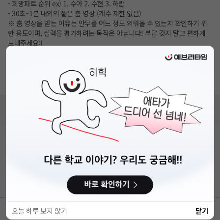
- 희망파트 순위 ex) 1. 수아 2. 수현 3. 하람
- 30초~1분 내외의 짧은 춤 영상 (개수 제한 없음)
※ 춤 영상을 받는 이유는 안무를 어느 정도 외워올 수 있는지 확인하기 위
한 용도이며, 실력을 평가하려는 목적은 아닙니다! 부담 갖지 말고 편하게
보내주세요:)
✓결과 확인
모집 기간 종료 후, 확인을 거쳐 개별적으로 연락드릴 예정입니다. (지원 현
황에 따라 조기마감 가능)
비누커리어 주식회사
서울특별시 마포구 양화로 113, 5층
사업자등록번호 : 572-87-02009
직업정보제공사업 신고번호 : J1203020250012
이용약관
개인정보처리방침
커뮤니티이용규칙
공지사항
문의하기
© 에브리커리어(캠퍼스픽)
오늘 하루 보지 않기
닫기
웹사이트 바로가기
스크랩
공유