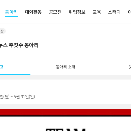
동아리
대외활동
공모전
취업정보
교육
스터디
이상
누스 주짓수 동아리
고
동아리 소개
일(월) ~ 5월 31일(일)