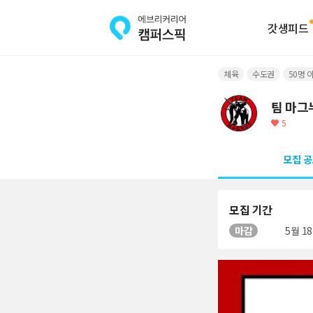
갓생피드
체육
수도권
50명 
팀 마그
5
모집 공
모집 기간
마감
5월 18