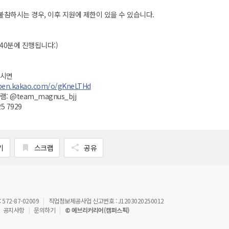
 불참하시는 경우, 이후 지원에 제한이 있을 수 있습니다.
 40분에 진행됩니다:)
으시면
open.kakao.com/o/gKneLTHd
 @team_magnus_bjj
5 7929
기
스크랩
공유
72-87-02009
직업정보제공사업 신고번호 : J1203020250012
공지사항
문의하기
© 에브리커리어(캠퍼스픽)