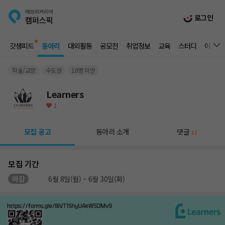
로그인
갓생피드
동아리
대외활동
공모전
취업정보
교육
스터디
이벤트
학술/교양
수도권
10명 미만
Learners
1
모집 공고
동아리 소개
댓글
11
모집 기간
마감
6월 8일(월) ~ 6월 30일(화)