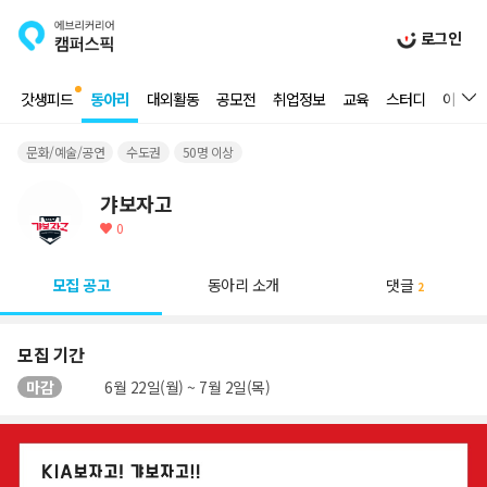
로그인
갓생피드
동아리
대외활동
공모전
취업정보
교육
스터디
이벤트
문화/예술/공연
수도권
50명 이상
갸보자고
0
모집 공고
동아리 소개
댓글
2
모집 기간
마감
6월 22일(월) ~ 7월 2일(목)