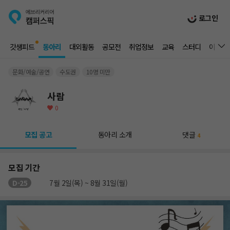
로그인
갓생피드
동아리
대외활동
공모전
취업정보
교육
스터디
이벤트
문화/예술/공연
수도권
10명 미만
사람
0
모집 공고
동아리 소개
댓글
4
모집 기간
D-25
7월 2일(목) ~ 8월 31일(월)