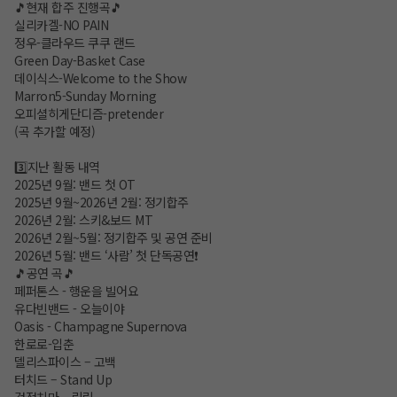
🎵현재 합주 진행곡🎵
실리카겔-NO PAIN
정우-클라우드 쿠쿠 랜드
Green Day-Basket Case
데이식스-Welcome to the Show
Marron5-Sunday Morning
오피셜히게단디즘-pretender
(곡 추가할 예정)
3️⃣지난 활동 내역
2025년 9월: 밴드 첫 OT
2025년 9월~2026년 2월: 정기합주
2026년 2월: 스키&보드 MT
2026년 2월~5월: 정기합주 및 공연 준비
2026년 5월: 밴드 ‘사람’ 첫 단독공연❗️
🎵공연 곡🎵
페퍼톤스 - 행운을 빌어요
유다빈밴드 - 오늘이야
Oasis - Champagne Supernova
한로로-입춘
델리스파이스 – 고백
터치드 – Stand Up
검정치마 – 링링