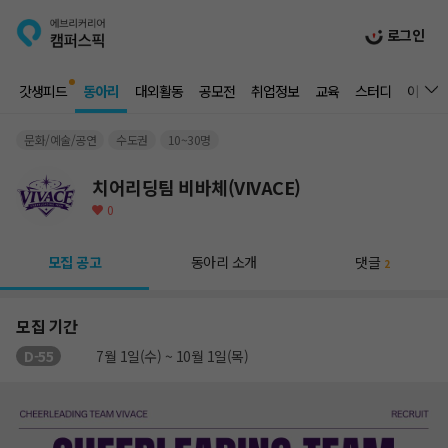
로그인
갓생피드
동아리
대외활동
공모전
취업정보
교육
스터디
이벤트
문화/예술/공연
수도권
10~30명
치어리딩팀 비바체(VIVACE)
0
모집 공고
동아리 소개
댓글
2
모집 기간
D-55
7월 1일(수) ~ 10월 1일(목)