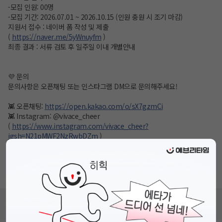
-모집 인원: 00명
-모집 기간: 2026.07.01 ~ 2026.10.15 (인원 충원 시 조기 마감)
지원서 접수 : 네이버 폼 작성 및 제출
(
https://naver.me/5yWnuyfm
)
최종 결과 : 서류 검토 후 일주일 이내 개별안내
💜 문의
문의사항은 오픈채팅 또는 인스타그램 DM으로 문의해주세요!
👾 오픈채팅:
https://open.kakao.com/o/sX7gzmCi
👾 Instagram: @vivace_cheer
(
https://www.instagram.com/vivace_cheer?
igsh=N21pMWF2NzRwbDZm
)
👾 YouTube: @vivace_cheer
*본 동아리는 대학생에 의해 자치적으로 운영되며, 정치·종교·시민단체와는
무관합니다.