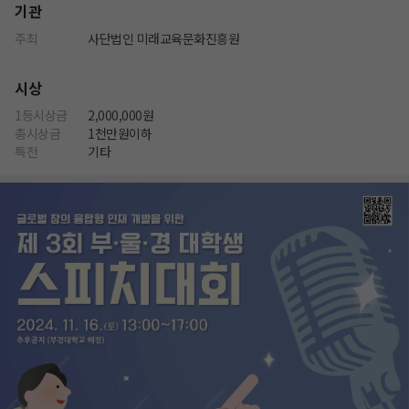
기관
주최
사단법인 미래교육문화진흥원
시상
1등시상금
2,000,000원
총시상금
1천만원이하
특전
기타