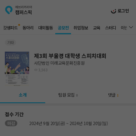
로그인
갓생피드
동아리
대외활동
공모전
취업정보
교육
스터디
이벤트
기타
제3회 부울경 대학생 스피치대회
사단법인 미래교육문화진흥원
3,563
소개
팀원 모집
댓글
0
1
접수 기간
마감
2024년 9월 20일(금) ~ 2024년 10월 20일(일)