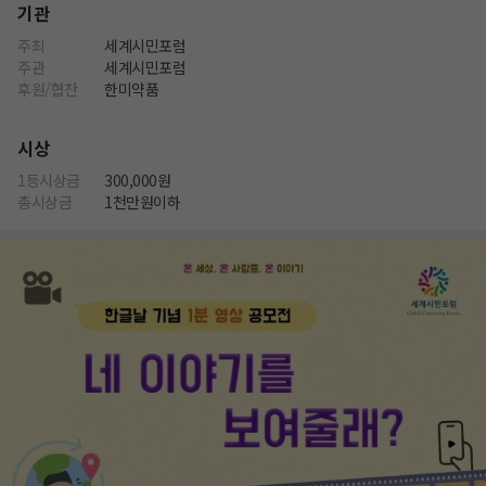
기관
주최
세계시민포럼
주관
세계시민포럼
후원/협찬
한미약품
시상
1등시상금
300,000원
총시상금
1천만원이하