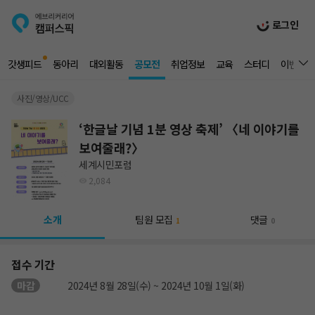
로그인
갓생피드
동아리
대외활동
공모전
취업정보
교육
스터디
이벤트
사진/영상/UCC
‘한글날 기념 1분 영상 축제’ 〈네 이야기를
보여줄래?〉
세계시민포럼
2,084
소개
팀원 모집
댓글
1
0
접수 기간
마감
2024년 8월 28일(수) ~ 2024년 10월 1일(화)