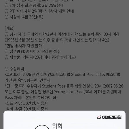
○ 1차 심사 결과 공개: 3월 25일(수)
○ PT 심사: 4월 2일(목) *대상자 개별 안내
○ 시상식: 4월 30일(목)
[개요]
○ 참가 자격: 국내외 대학(2년제 이상)에 재학 또는 휴학 중인 30세 이하
(1995년 6월 26일 또는 이후 출생)의 학생 개인 또는 팀(최대 4인)
*현업 종사자 지원 불가
○ 접수방법: 홈페이지 온라인 접수
○ 제출물: 기획서(20장 이내 PPT 슬라이드)
○ 수상혜택
-그랑프리: 2026년 칸 라이언즈 페스티벌 Student Pass 2매 & 페스티벌
기간 중 숙박, 항공편, 인증서
*단 그랑프리 수상자가 Student Pass 등록 제한 연령인 23세(2002.06.26
또는 이후 출생) 이상인 경우엔 Young Lion Pass(30세 이하)를 지원하며
Pass 차액은 본인이 부담해야 함
-골드: 상금 50만원, 인증서
-실버: 상금 30만원, 인증서
-브론즈: 상금 20만원, 인증서
* 본선진출 팀과 입상자 전원에게 2026 칸라이언즈서울 입장권(80만원 상