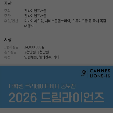
기관
주최
칸라이언즈서울
주관
칸라이언즈서울
후원/협찬
디마이너스원, 서비스플랜코리아, 스튜디오좋 등 국내 독립
대행사
시상
1등시상금
14,000,000원
총시상금
3천만원~1천만원
특전
인턴채용, 해외연수, 기타