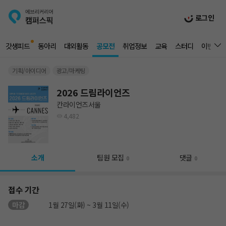
로그인
갓생피드
동아리
대외활동
공모전
취업정보
교육
스터디
이벤트
기획/아이디어
광고/마케팅
2026 드림라이언즈
칸라이언즈서울
4,482
소개
팀원 모집
댓글
0
0
접수 기간
마감
1월 27일(화) ~ 3월 11일(수)