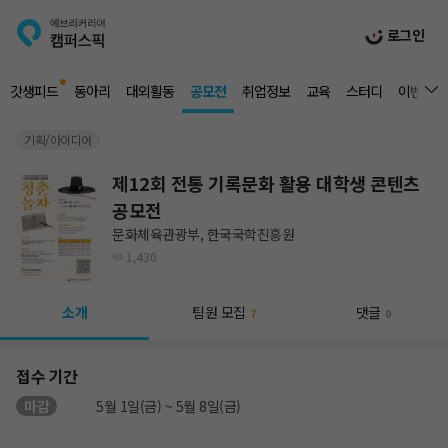
로그인
갓생피드
동아리
대외활동
공모전
취업정보
교육
스터디
이벤트
기획/아이디어
제12회 전통 기록문화 활용 대학생 콘텐츠
공모전
문화체육관광부, 한국국학진흥원
1,430
소개
팀원 모집
댓글
7
0
접수 기간
마감
5월 1일(금) ~ 5월 8일(금)