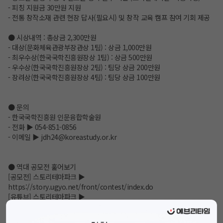
- 피칭 지원금 30만원 지원
- 전통 창작소재 관련 현장 답사(필요시) 및 창작 교육 캠프 참여 기회 제공
● 시상내역 : 총상금 2,300만원
- 대상(문화체육관광부장관상 1팀) : 상금 1,000만원
- 최우수상(한국국학진흥원장상 1팀) : 상금 500만원
- 우수상(한국국학진흥원장상 2팀) : 팀당 상금 200만원
- 장려상(한국국학진흥원장상 4팀) : 팀당 상금 100만원
● 문의
- 한국국학진흥원 인문융합학술원
- 전화 ▶ 054-851-0856
- 이메일 ▶ jdh24@koreastudy.or.kr
● 역대 공모전 훑어보기
[공모전] 스토리테마파크 ▶
https://story.ugyo.net/front/contest/index.do
[유튜브] 스토리테마파크 ▶
https://www.youtube.com/@storythemepark
[인스타] 스토리테마파크