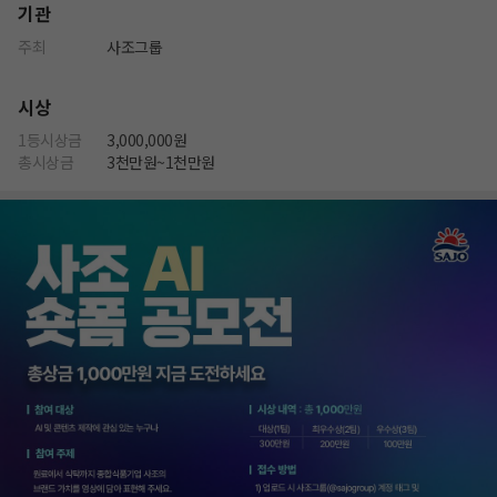
기관
주최
사조그룹
시상
1등시상금
3,000,000원
총시상금
3천만원~1천만원