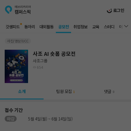
로그인
갓생피드
동아리
대외활동
공모전
취업정보
교육
스터디
이벤트
사진/영상/UCC
사조 AI 숏폼 공모전
사조그룹
654
소개
팀원 모집
댓글
1
0
접수 기간
마감
5월 4일(월) ~ 6월 14일(일)