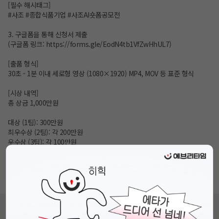
[필수 해시태그]
#사조 #종합식품기업 #사조AI숏폼공모전
3. 구글폼을 통해 신청서 제출
(구글폼 링크:
https://forms.gle/EodN4tb1VfZwHhUL7
)
[출품 형식]
30초 - 1분 이내 세로형 영상 (1080×1920) MP4, MOV 등 표준 형식
[시상 내역]
총 상금 1,000만원
대상 (1팀): 300만원
최우수상 (2팀): 각 200만원
우수상 (3팀): 각 100만원
[문의처]
kimyujin@redbricks.co.kr