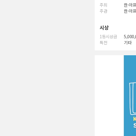
주최
한·아
주관
한·아
시상
1등시상금
5,000
특전
기타