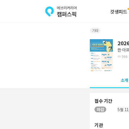
갓생피드
기타
202
한·아
566
소개
접수 기간
마감
5월 11
기관