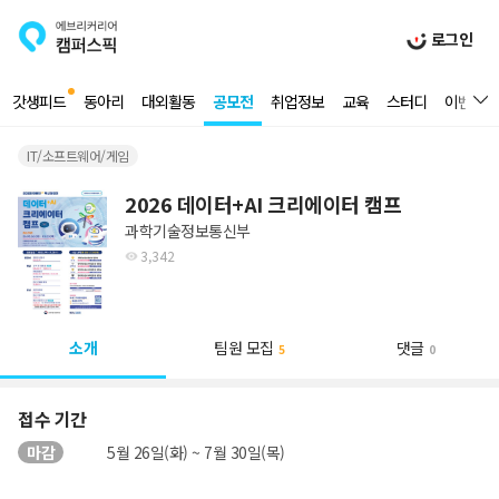
로그인
갓생피드
동아리
대외활동
공모전
취업정보
교육
스터디
이벤트
IT/소프트웨어/게임
2026 데이터+AI 크리에이터 캠프
과학기술정보통신부
3,342
소개
팀원 모집
댓글
5
0
접수 기간
마감
5월 26일(화) ~ 7월 30일(목)