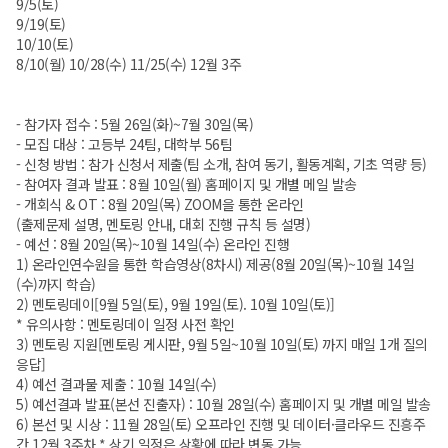
9/5(토)
9/19(토)
10/10(토)
8/10(월) 10/28(수) 11/25(수) 12월 3주
- 참가자 접수 : 5월 26일(화)~7월 30일(목)
- 모집 대상 : 고등부 24팀, 대학부 56팀
- 신청 방법 : 참가 신청서 제출(팀 소개, 참여 동기, 활동계획, 기초 역량 등)
- 참여자 결과 발표 : 8월 10일(월) 홈페이지 및 개별 메일 발송
- 개회식 & OT : 8월 20일(목) ZOOM을 통한 온라인
(출제문제 설명, 멘토링 안내, 대회 진행 규칙 등 설명)
- 예선 : 8월 20일(목)~10월 14일(수) 온라인 진행
1) 온라인연수원을 통한 학습영상(8차시) 제공(8월 20일(목)~10월 14일
(수)까지 학습)
2) 멘토링데이[9월 5일(토), 9월 19일(토). 10월 10일(토)]
* 유의사항 : 멘토링데이 일정 사전 확인
3) 멘토링 지원[멘토링 게시판, 9월 5일~10월 10일(토) 까지 매일 1개 질의
응답]
4) 예선 결과물 제출 : 10월 14일(수)
5) 예선결과 발표(본선 진출자) : 10월 28일(수) 홈페이지 및 개별 메일 발송
6) 본선 및 시상 : 11월 28일(토) 오프라인 진행 및 데이터·클라우드 진흥주
간 12월 3주차 * 상기 일정은 상황에 따라 변동 가능