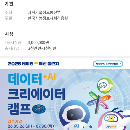
기관
주최
과학기술정보통신부
주관
한국지능정보사회진흥원
시상
1등시상금
3,000,000원
총시상금
3천만원~1천만원