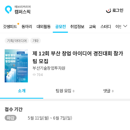
로그인
갓생피드
동아리
대외활동
공모전
취업정보
교육
스터디
이벤트
기획/아이디어
기타
제 12회 부산 창업 아이디어 경진대회 참가
팀 모집
부산기술창업투자원
704
소개
팀원 모집
댓글
0
0
접수 기간
마감
5월 11일(월) ~ 6월 7일(일)