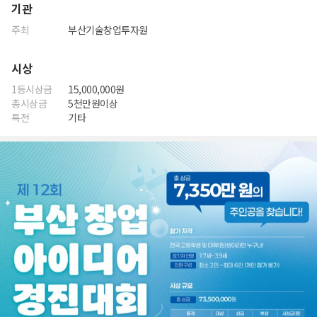
기관
주최
부산기술창업투자원
시상
1등시상금
15,000,000원
총시상금
5천만원이상
특전
기타