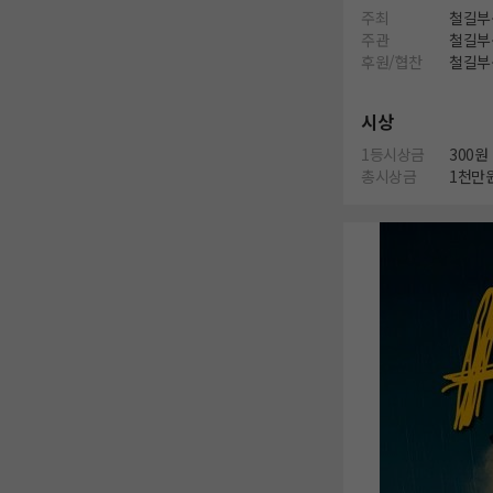
주최
철길부
주관
철길부
후원/협찬
철길부
시상
1등시상금
300원
총시상금
1천만