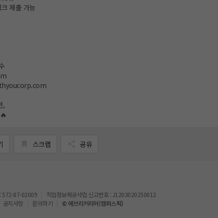
 링크 제출 가능
수
om
thyoucorp.com
편,
🔥
기
스크랩
공유
72-87-02009
직업정보제공사업 신고번호 : J1203020250012
공지사항
문의하기
© 에브리커리어(캠퍼스픽)