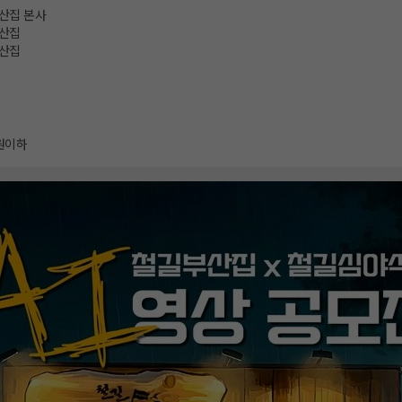
산집 본사
산집
산집
원이하