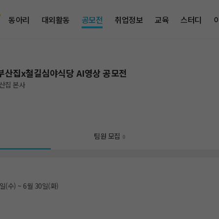
동아리
대외활동
공모전
취업정보
교육
스터디
부산집x철길심야식당 AI영상 공모전
산집 본사
팀원 모집
0
일(수) ~ 6월 30일(화)