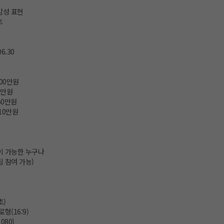
감성 표현
츠
06.30
300만원
00만원
 50만원
 10만원
용이 가능한 누구나
팀 참여 가능)
초)
로형(16:9)
1080)