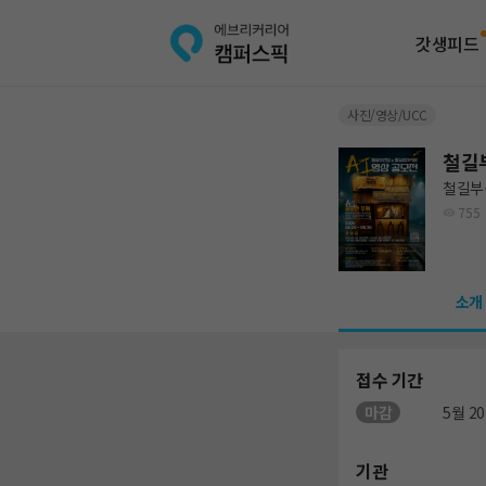
갓생피드
사진/영상/UCC
철길
철길부
755
소개
접수 기간
마감
5월 20
기관