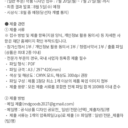
- (일반 부문) 작품 디자인 접수 : 7월 20일(월) ~ 7월 27일(월) 까지
- 최종 결과 발표 : 8월 5일(수) 예정
- 시상식 : 8월 중 예정(당선자 개별 통지)
● 제출 관련
① 제출 서류
※ 접수 방법 및 제출 항목(지원 양식, 개인정보 활용 동의서) 등 자세한 사
항은 재단 홈페이지 확인 부탁드립니다.
- 참가신청서 1부 / 개인정보 활용 동의서 1부 / 청렴서약서 1부 / 출품 파일
(상품은 최대 2종 이내)
- 전문가 부문의 경우, 국내 사업자 등록증 제출 필수
‧ 파일 형식 : PDF
‧ 파일 규격 : A3 / 297*420(mm)
‧ 색상 및 해상도 : CMYK 모드, 해상도 300dpi 권장
‧ 파일 구성 : 제품 1점당 최소 1개 이상의 제품 목업 이미지 첨부
‧ 제출 용량 : 모든 제출 서류를 포함한 전체 파일 합계 100MB 이내 준수
② 제출 방법
- 메일 제출(mdgoods2027@gmail.com)
- 메일명 : 공식상품 디자인 공모전_ 일반/전문(선택)_제출자(팀)명
‧ 제출 서류는 1개의 압축파일(zip)로 제출 (※ 파일명 : 일반/전문_제출자
(팀)명)