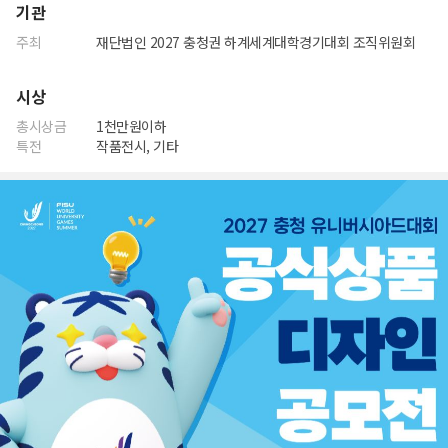
기관
주최
재단법인 2027 충청권 하계세계대학경기대회 조직위원회
시상
총시상금
1천만원이하
특전
작품전시, 기타