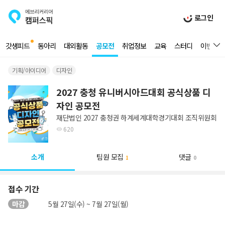
로그인
갓생피드
동아리
대외활동
공모전
취업정보
교육
스터디
이벤트
기획/아이디어
디자인
2027 충청 유니버시아드대회 공식상품 디
자인 공모전
재단법인 2027 충청권 하계세계대학경기대회 조직위원회
620
소개
팀원 모집
댓글
1
0
접수 기간
마감
5월 27일(수) ~ 7월 27일(월)