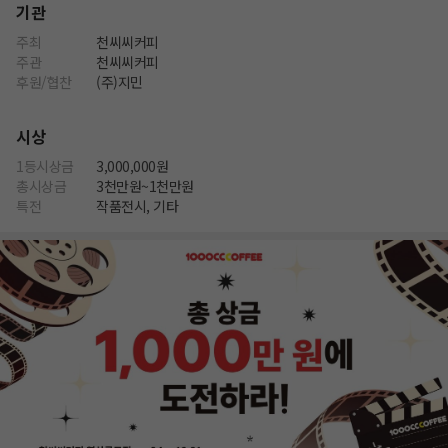
기관
주최
천씨씨커피
주관
천씨씨커피
후원/협찬
(주)지민
시상
1등시상금
3,000,000원
총시상금
3천만원~1천만원
특전
작품전시, 기타