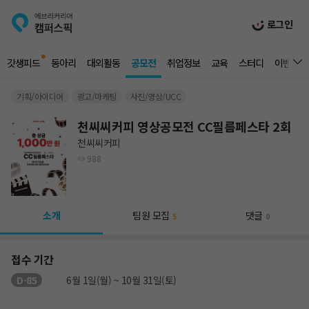
로그인
갓생피드
동아리
대외활동
공모전
취업정보
교육
스터디
이벤트
기획/아이디어
광고/마케팅
사진/영상/UCC
천씨씨커피 영상공모전 CC필름페스타 2회
천씨씨커피
988
소개
팀원 모집
댓글
5
0
접수 기간
D-85
6월 1일(월) ~ 10월 31일(토)