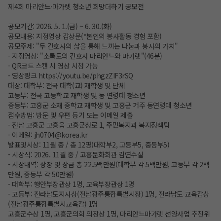
제4회 마리안느·마가렛 청소년 희망더하기 공모전
공모기간: 2026. 5. 1.(금) ~ 6. 30.(화)
공모내용: 지정영상 감상문(*본인의 봉사활동 경험 포함)
공모주제: "두 간호사의 삶을 통해 느끼는 나눔과 봉사의 가치"
- 지정영상: "소록도의 간호사 마리안느와 마가렛"(46분)
- QR코드 스캔 시 영상 시청 가능
- 영상링크
https://youtu.be/phgzZIF3rSQ
대상: 대학부: 전국 대학(교) 재학생 및 단체
고등부: 전국 고등학교 재학생 및 동 연령대 청소년
중등부: 고흥군 소재 중학교 재학생 및 고흥군 거주 동연령대 청소년
접수방법: 방문 및 우편 등기 또는 이메일 제출
- 전남 고흥군 고흥읍 고흥군청로 1, 주민복지과 복지정책팀
- 이메일: jh0704@korea.kr
발표및시상: 11월 중 / 총 12명(대학부2, 고등부5, 중등부5)
- 시상식: 2026. 11월 중 / 고흥문화회관 김연수실
- 시상내역: 상장 및 상금 총 22.5백만원(대학부 각 5백만원, 고등부 각 2백
만원, 중등부 각 50만원)
- 대학부: 행안부장관상 1명, 교육부장관상 1명
- 고등부: 전라남도지사상(전남광주통합특별시장) 1명, 전라남도 교육감상
(전남광주통합특별시교육감) 1명
고흥군수상 1명, 고흥군의회 의장상 1명, 마리안느마가렛 선양사업 추진위