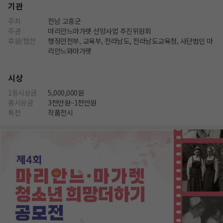
기관
주최
전남 고흥군
주관
마리안느마가렛 선양사업 추진위원회
후원/협찬
행정안전부, 교육부, 전라남도, 전라남도교육청, 사단법인 마
리안느와마가렛
시상
1등시상금
5,000,000원
총시상금
3천만원~1천만원
특전
작품전시