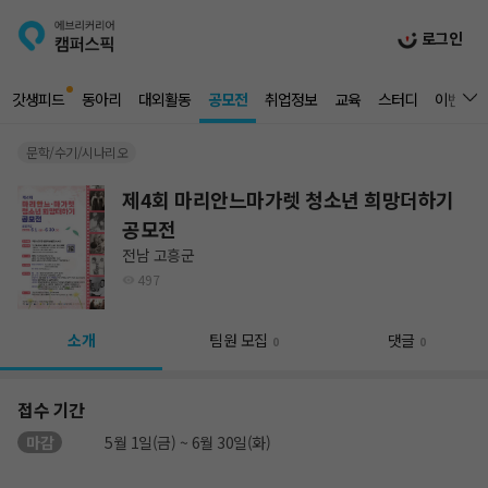
로그인
갓생피드
동아리
대외활동
공모전
취업정보
교육
스터디
이벤트
문학/수기/시나리오
제4회 마리안느마가렛 청소년 희망더하기
공모전
전남 고흥군
497
소개
팀원 모집
댓글
0
0
접수 기간
마감
5월 1일(금) ~ 6월 30일(화)