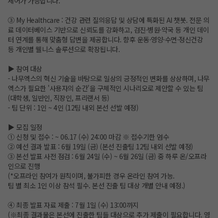
제어가 가능합니다.
③ My Healthcare : 건강 관련 질의응답 및 상담에 특화된 AI 챗봇. 전문 의
료 데이터베이스 기반으로 신뢰도를 강화하고, 검진·병원·약국 등 개인 데이
터 연계를 통해 맞춤형 답변을 제공합니다. 향후 운동·영양·수면·정신건강
등 개인별 웰니스 솔루션으로 확장됩니다.
▶ 참여 대상
- 나무엑스의 혁신 기술을 바탕으로 일상의 긍정적인 변화를 상상하며, 나무
엑스가 필요한 '사용자의 순간'을 구체적인 시나리오로 제안할 수 있는 팀
(대학생, 일반인, 직장인, 프리랜서 등)
- 팀 단위 : 1인 ~ 4인 (12팀 내외 본선 선발 예정)
▶ 모집 일정
① 신청 및 접수 : ~ 06.17 (수) 24:00 마감 ※ 접수기한 엄수
② 예선 결과 발표 : 6월 19일 (금) (본선 진출팀 12팀 내외 선발 예정)
③ 본선 발표 사전 점검 : 6월 24일 (수) ~ 6월 26일 (금) 중 하루 온/오프라
인으로 진행
(*오프라인 참여가 원칙이며, 불가피한 경우 온라인 참여 가능.
팀 별 최소 1인 이상 참석 필수. 본선 진출 팀 대상 개별 안내 예정.)
④ 최종 발표 자료 제출 : 7월 1일 (수) 13:00까지
(※최종 결과물은 본선에 진출한 팀들 대상으로 추가 제출이 필요합니다. 영