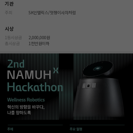
기관
주최
SK인텔릭스/멋쟁이사자처럼
시상
1등시상금
2,000,000원
총시상금
1천만원이하