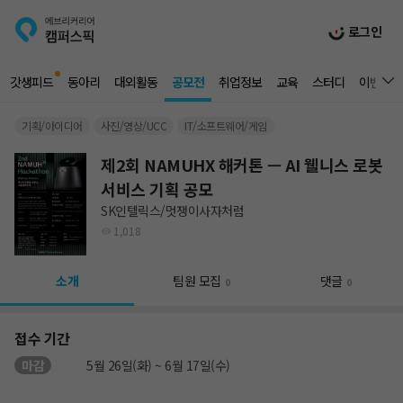
로그인
갓생피드
동아리
대외활동
공모전
취업정보
교육
스터디
이벤트
기획/아이디어
사진/영상/UCC
IT/소프트웨어/게임
제2회 NAMUHX 해커톤 — AI 웰니스 로봇
서비스 기획 공모
SK인텔릭스/멋쟁이사자처럼
1,018
소개
팀원 모집
댓글
0
0
접수 기간
마감
5월 26일(화) ~ 6월 17일(수)