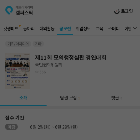
로그인
갓생피드
동아리
대외활동
공모전
취업정보
교육
스터디
이벤트
기획/아이디어
기타
제11회 모의행정심판 경연대회
국민권익위원회
566
소개
팀원 모집
댓글
1
0
접수 기간
마감
6월 2일(화) ~ 6월 29일(월)