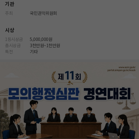
기관
주최
국민권익위원회
시상
1등시상금
5,000,000원
총시상금
3천만원~1천만원
특전
기타