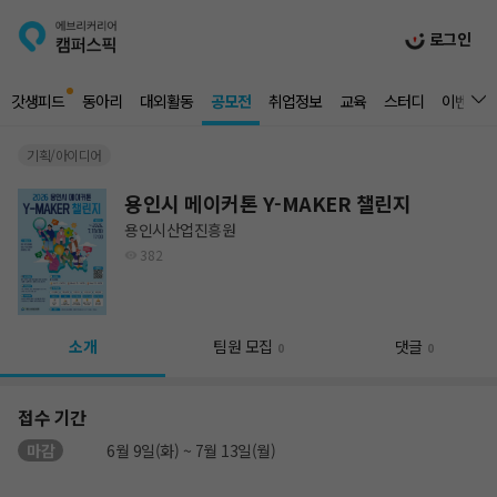
로그인
갓생피드
동아리
대외활동
공모전
취업정보
교육
스터디
이벤트
기획/아이디어
용인시 메이커톤 Y-MAKER 챌린지
용인시산업진흥원
382
소개
팀원 모집
댓글
0
0
접수 기간
마감
6월 9일(화) ~ 7월 13일(월)