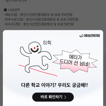
- 참가 서약서 1부
■ 시상내역
-대상(1팀) : 용인시산업진흥원장상 및 상금 250만원
-최우수상(1팀) : 용인시산업진흥원장상 및 상금 150만원
-우수상(2팀) : 용인시산업진흥원장상 및 상금 50만원
■ 문의처
용인시산업진흥원 인프라지원팀
- 031-217-9881
- 031-217-9882
비누커리어 주식회사
서울특별시 마포구 양화로 113, 5층
사업자등록번호 : 572-87-02009
직업정보제공사업 신고번호 : J1203020250012
이용약관
개인정보처리방침
커뮤니티이용규칙
공지사항
문의하기
© 에브리커리어(캠퍼스픽)