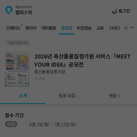
로그인
갓생피드
동아리
대외활동
공모전
취업정보
교육
스터디
이벤트
기획/아이디어
2026년 축산물품질평가원 서비스「MEET
YOUR IDEA」공모전
축산물품질평가원
458
소개
팀원 모집
댓글
1
0
접수 기간
마감
6월 1일(월) ~ 7월 12일(일)