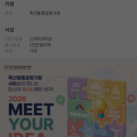
기관
주최
축산물품질평가원
시상
1등시상금
1,000,000원
총시상금
1천만원이하
특전
기타