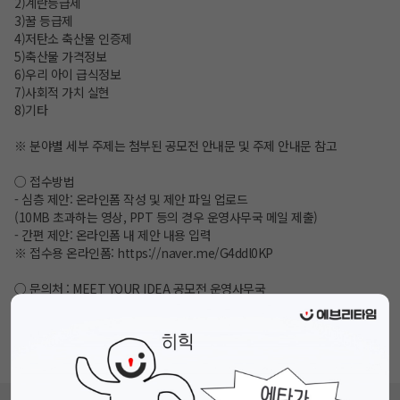
2)계란등급제
3)꿀 등급제
4)저탄소 축산물 인증제
5)축산물 가격정보
6)우리 아이 급식정보
7)사회적 가치 실현
8)기타
※ 분야별 세부 주제는 첨부된 공모전 안내문 및 주제 안내문 참고
○ 접수방법
- 심층 제안: 온라인폼 작성 및 제안 파일 업로드
(10MB 초과하는 영상, PPT 등의 경우 운영사무국 메일 제출)
- 간편 제안: 온라인폼 내 제안 내용 입력
※ 접수용 온라인폼:
https://naver.me/G4ddl0KP
○ 문의처 : MEET YOUR IDEA 공모전 운영사무국
- 070-4880-2472 / ekape@rainbowpr.co.kr
○ 누리집 공지
https://buly.kr/5q9WrAJ