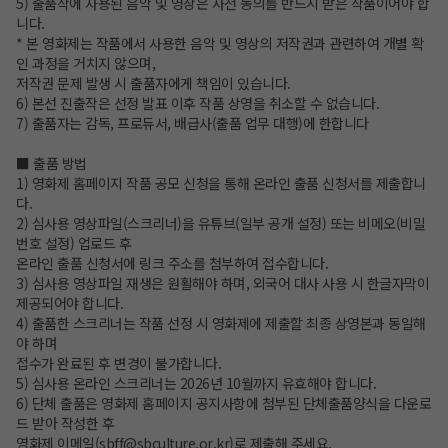
5) 출품작에 사용된 음악 및 영상은 사전 동의를 반드시 받은 작품이어야 합
니다.
* 본 영화제는 작품에서 사용한 음악 및 영상의 저작권과 관련하여 개별 확
인 과정을 거치지 않으며,
저작권 문제 발생 시 출품자에게 책임이 있습니다.
6) 본선 진출작은 선정 발표 이후 작품 상영을 취소할 수 없습니다.
7) 출품자는 감독, 프로듀서, 배급사(출품 업무 대행)에 한합니다
■ 출품 방법
1) 영화제 홈페이지 작품 공모 신청을 통해 온라인 출품 신청서를 제출합니
다.
2) 심사용 영상파일(스크리너)을 유튜브(일부 공개 설정) 또는 비메오(비밀
번호 설정) 업로드 후
온라인 출품 신청서에 링크 주소를 첨부하여 접수합니다.
3) 심사용 영상파일 재생은 원활해야 하며, 외국어 대사 사용 시 한글자막이
제공되어야 합니다.
4) 출품한 스크리너는 작품 선정 시 영화제에 제출할 최종 상영본과 동일해
야 하며
접수가 완료된 후 변경이 불가합니다.
5) 심사용 온라인 스크리너는 2026년 10월까지 유효해야 합니다.
6) 단체 출품은 영화제 홈페이지 공지사항에 첨부된 단체출품양식을 다운로
드 받아 작성한 후
영화제 이메일(sbff@sbculture.or.kr)로 제출해 주세요.