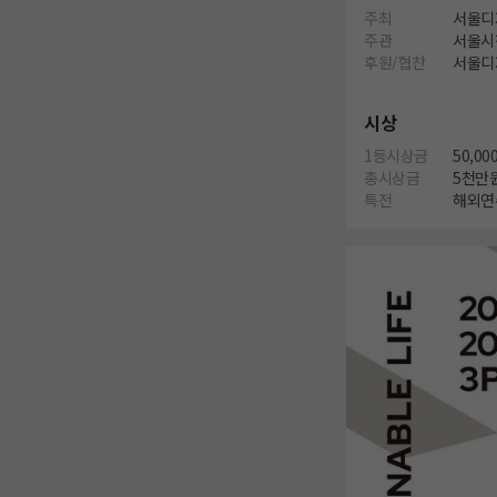
주최
서울디
주관
서울시
후원/협찬
서울디
시상
1등시상금
50,00
총시상금
5천만
특전
해외연수