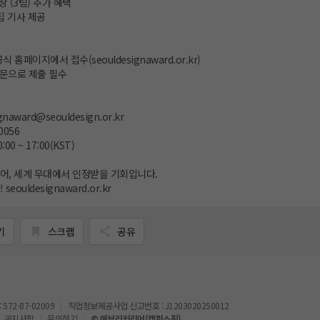
별상 (3팀) 추가 혜택
특집 기사 제공
홈페이지에서 접수(seouldesignaward.or.kr)
영문으로 제출 필수
gnaward@seouldesign.or.kr
-0056
00 ~ 17:00(KST)
어, 세계 무대에서 인정받을 기회입니다.
ouldesignaward.or.kr
기
스크랩
공유
72-87-02009
직업정보제공사업 신고번호 : J1203020250012
공지사항
문의하기
© 에브리커리어(캠퍼스픽)