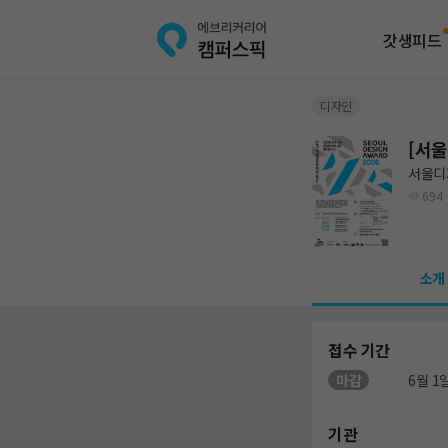
갓생피드
디자인
[서울
서울디
694
소개
접수 기간
마감
6월 1일
기관