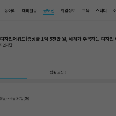
동아리
대외활동
공모전
취업정보
교육
스터디
디자인어워드]총상금 1억 5천만 원, 세계가 주목하는 디자인
자인재단
팀원 모집
0
(월) ~ 6월 30일(화)