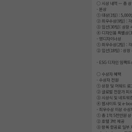
○ 시상 내역 — 총 상
- 본상
① 대상(1팀) : 5,00
② 최우수상(9팀) : 각
③ 입선(30팀): 상장
④ 디자인붐 특별상(3
- 영디자이너상
① 최우수상(2팀) : 각
② 입선(18팀) : 상장
- ESG 디자인 임팩
○ 수상자 혜택
- 수상자 전원
① 상장 및 어워드 로
② 글로벌 전문가 피드
③ 시상식 및 네트워
④ 웹사이트 및 e-b
- 최우수상 이상 수상자
① 총 1억 5천만원 
② 호텔 3박 제공
③ 왕복 항공료 일부 