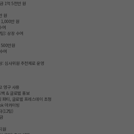
금 1억 5천만 원
0만 원
 1,000만 원
 수여
팀): 상장 수여
 500만원
 수여
트상: 심사위원 추천제로 운영
고 영구 사용
백 & 글로벌 홍보
킹 파티, 글로벌 프레스데이 초청
ook 아카이빙
(12팀)
상금
지원