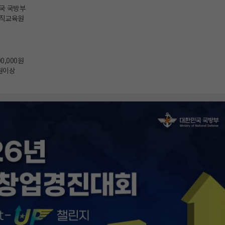
국 국방부
직교육원
00,000원
원이상