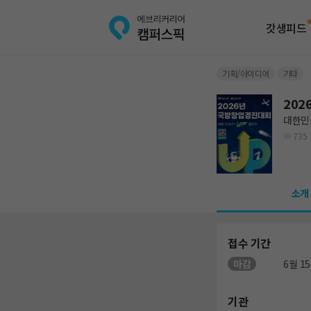
갓생피드
기획/아이디어
기타
20
대한민
735
소개
접수 기간
마감
6월 15
기관