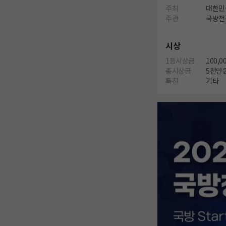
주최
대한민
주관
국방전
시상
1등시상금
100,0
총시상금
5천만
특전
기타