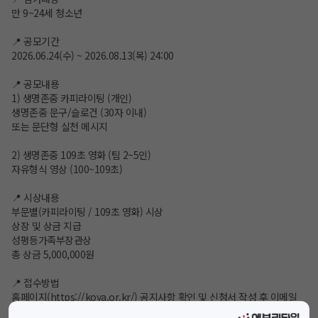
만 9~24세 청소년
📍 공모기간
2026.06.24(수) ~ 2026.08.13(목) 24:00
📍 공모내용
1) 생명존중 카피라이팅 (개인)
생명존중 문구/슬로건 (30자 이내)
또는 문단형 실천 메시지
2) 생명존중 109초 영화 (팀 2~5인)
자유형식 영상 (100~109초)
📍 시상내용
부문별(카피라이팅 / 109초 영화) 시상
상장 및 상금 지급
성평등가족부장관상
총 상금 5,000,000원
📍 접수방법
홈페이지(
https://koya.or.kr/
) 공지사항 확인 및 신청서 작성 후 이메일
제출