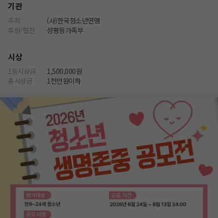
기관
주최
(사)한국청소년연맹
후원/협찬
성평등가족부
시상
1등시상금
1,500,000원
총시상금
1천만원이하