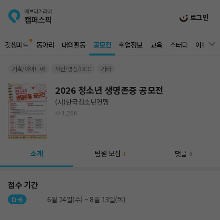
로그인
갓생피드
동아리
대외활동
공모전
취업정보
교육
스터디
이벤트
기획/아이디어
사진/영상/UCC
기타
2026 청소년 생명존중 공모전
(사)한국청소년연맹
1,266
소개
팀원 모집
댓글
1
0
접수 기간
D-6
6월 24일(수) ~ 8월 13일(목)