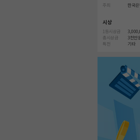
주최
한국은
시상
1등시상금
3,000
총시상금
3천만
특전
기타