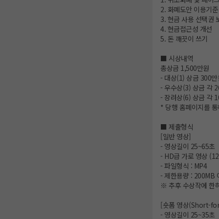
2. 화폐도안 이용기준
3. 현금 사용 선택권 
4. 현금접근성 개선
5. 돈 깨끗이 쓰기
■ 시상내역
총상금 1,500만원
- 대상(1) 상금 30
- 우수상(3) 상금 각
- 장려상(6) 상금 각
* 당행 홈페이지를 
■ 제출형식
[일반 영상]
- 영상길이 25~65초
- HD급 가로 영상 (128
- 파일형식 : MP4
- 제한용량 : 200MB
※ 추후 수상작에 한
[숏폼 영상(Short-fo
- 영상길이 25~35초