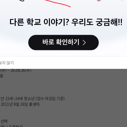
보지 않기
(수) ~ 26.08.26(수)
 중
 만 15세~24세 청소년 (접수 마감일 기준)
~ 2011년 8월 26일 출생자
 선택
크머니 유통방지