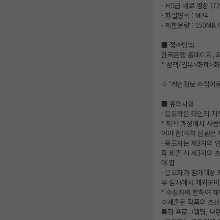
- HD급 세로 영상 (720
- 파일형식 : MP4
- 제한용량 : 150MB
■ 접수방법
한국은행 홈페이지, 
* 정책/업무>화폐>
ㅇ ‘개인정보 수집이용
■ 유의사항
· 응모작은 타인의 저
* 제작 과정에서 사용
어야 함(특히 음원은
· 응모자는 제3자의
작 제출 시 제3자의
야 함
· 응모자가 참가대상 
우 심사에서 제외되며,
* 수상자에 한하여 
ㅇ제출된 작품의 초상
특정 프로그램명, 브랜