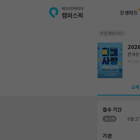
갓생피드
사진/영상/UCC
202
한국은
1,52
소개
접수 기간
D-19
6월 17
기관