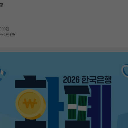
행
,000원
원~1천만원