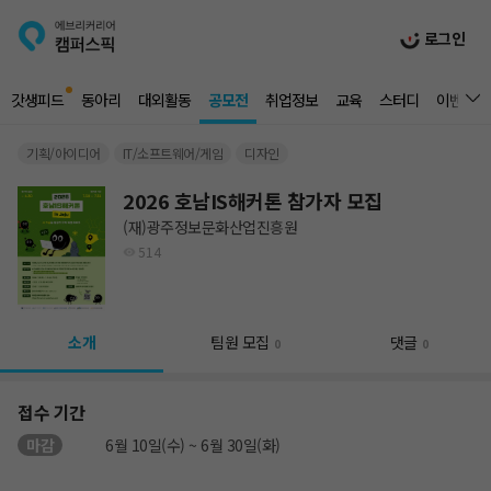
로그인
갓생피드
동아리
대외활동
공모전
취업정보
교육
스터디
이벤트
기획/아이디어
IT/소프트웨어/게임
디자인
2026 호남IS해커톤 참가자 모집
(재)광주정보문화산업진흥원
514
소개
팀원 모집
댓글
0
0
접수 기간
마감
6월 10일(수) ~ 6월 30일(화)