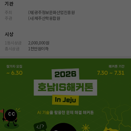
기관
주최
(재)광주정보문화산업진흥원
주관
(사)제주산학융합원
시상
1등시상금
2,000,000원
총시상금
1천만원이하