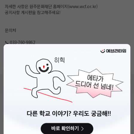
자세한 사항은 원주문화재단 홈페이지(www.wcf.or.kr)
공지사항 게시판을 참고해주세요!
문의처
📞 033-760-9862
(재)원주문화재단 시민문화팀
📧 E-mail
cug1030@wcf.or.kr
비누커리어 주식회사
서울특별시 마포구 양화로 113, 5층
사업자등록번호 : 572-87-02009
직업정보제공사업 신고번호 : J1203020250012
이용약관
개인정보처리방침
커뮤니티이용규칙
공지사항
문의하기
© 에브리커리어(캠퍼스픽)