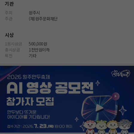
기관
주최
원주시
주관
(재)원주문화재단
시상
1등시상금
500,000원
총시상금
1천만원이하
특전
기타