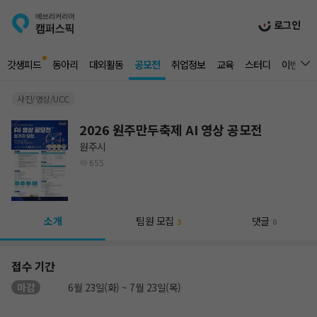
로그인
갓생피드
동아리
대외활동
공모전
취업정보
교육
스터디
이벤트
사진/영상/UCC
2026 원주만두축제 AI 영상 공모전
원주시
655
소개
팀원 모집
댓글
3
0
접수 기간
마감
6월 23일(화) ~ 7월 23일(목)